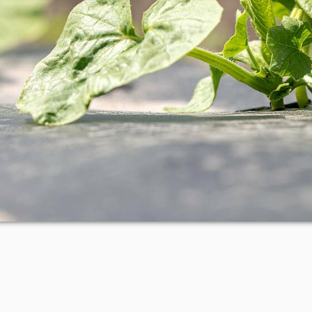
Notwendige Cookies
Diese Cookies können nicht ausgeschaltet werden, da sie für
die Nutzung unserer Webseite notwendig sind. Z.B. um die
Auswahl der Cookie-Zustimmung zu merken oder um den
Warenkorb-Status zu speichern.
Mehr Infos findest Du in unserer
Datenschutzerklärung
, in
unseren
AGBs
und in unserem
Impressum
.